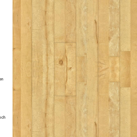
en
och