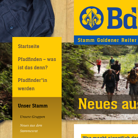
Stamm Goldener Reiter
Startseite
Pfadfinden – was
ist das denn?
Pfadfinder*in
werden
Neues au
Unser Stamm
Unsere Gruppen
Neues aus dem
Stammesrat