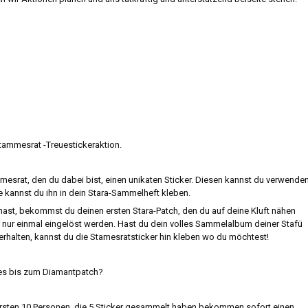
tammesrat -Treuestickeraktion.
mmesrat, den du dabei bist, einen unikaten Sticker. Diesen kannst du verwende
 kannst du ihn in dein Stara-Sammelheft kleben.
ast, bekommst du deinen ersten Stara-Patch, den du auf deine Kluft nähen
r nur einmal eingelöst werden. Hast du dein volles Sammelalbum deiner Stafü
erhalten, kannst du die Stamesratsticker hin kleben wo du möchtest!
u es bis zum Diamantpatch?
 ersten 10 Personen, die 5 Sticker gesammelt haben bekommen sofort einen