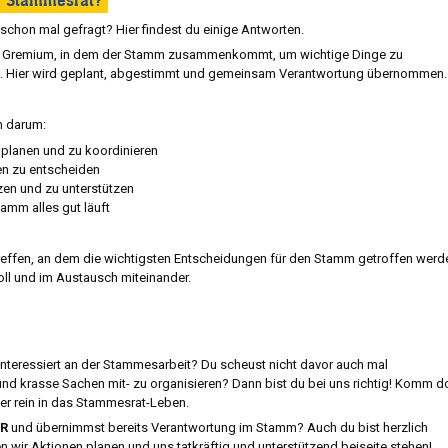
er Stammesrat?
 schon mal gefragt? Hier findest du einige Antworten.
le Gremium, in dem der Stamm zusammenkommt, um wichtige Dinge zu
. Hier wird geplant, abgestimmt und gemeinsam Verantwortung übernommen.
m darum:
planen und zu koordinieren
n zu entscheiden
en und zu unterstützen
amm alles gut läuft
reffen, an dem die wichtigsten Entscheidungen für den Stamm getroffen werd
l und im Austausch miteinander.
interessiert an der Stammesarbeit? Du scheust nicht davor auch mal
d krasse Sachen mit- zu organisieren? Dann bist du bei uns richtig! Komm d
er rein in das Stammesrat-Leben.
R
und übernimmst bereits Verantwortung im Stamm? Auch du bist herzlich
ir Aktionen planen und uns tatkräftig und unterstützend beiseite stehen!