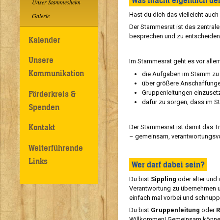
Was macht eigentlich d
Unser Stammesheim
Hast du dich das vielleicht auch
Galerie
Der Stammesrat ist das zentra
besprechen und zu entscheiden
Kalender
Unsere
Im Stammesrat geht es vor alle
Kommunikation
die Aufgaben im Stamm zu 
über größere Anschaffunge
Förderkreis &
Gruppenleitungen einzusetz
dafür zu sorgen, dass im St
Spenden
Kontakt
Der Stammesrat ist damit das T
– gemeinsam, verantwortungsvol
Weiterführende
Links
Wer darf dabei sein?
Du bist
Sippling
oder älter und 
Verantwortung zu übernehmen un
einfach mal vorbei und schnupp
Du bist
Gruppenleitung
oder
R
Willkommen! Gemeinsam können w